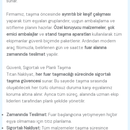
sunar.
Firmamız, taşıma öncesinde
ayrıntılı bir keşif çalışması
yaparak tüm eşyaları gruplandırır, uygun ambalajlama ve
istifleme planını hazırlar.
Özel koruyucu malzemeler
,
şok
emici ambalajlar
ve
stand taşıma aparatları
kullanılarak tüm
ekipmanlar güvenli biçimde paketlenir. Ardından modern
araç filomuzla, belirlenen gün ve saatte
fuar alanına
zamanında teslimat
yapılır.
Güvenli, Sigortalı ve Planlı Taşıma
Titan Nakliyat,
her fuar taşımacılığı sürecinde sigortalı
taşıma güvencesi
sunar. Bu sayede taşıma sırasında
oluşabilecek her türlü olumsuz duruma karşı eşyalarınız
koruma altına alınır. Ayrıca tüm süreç, alanında uzman ekip
liderleri tarafından planlı şekilde yönetilir.
Zamanında Teslimat:
Fuar başlangıcına yetişmeyen hiçbir
eşya olmaması için titiz planlama.
Sigortalı Nakliyat:
Tüm malzemeler taşıma süresince