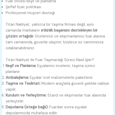
Fuar öncesi keşif ve planlama
Şeffaf fiyat politikası
Profesyonel müşteri desteği
Titan Nakliyat, yalnızca bir taşıma firması değil, aynı
zamanda markaların
etkinlik başarısını destekleyen bir
çözüm ortağıdır.
Ürünlerinizi ve ekipmanlarınızı fuar alanına
tam zamanında, güvenle ulaştırır; böylece siz tanıtımınıza
odaklanabilirsiniz.
Titan Nakliyat ile Fuar Taşımacılığı Süreci Nasıl İşler?
Keşif ve Planlama:
Eşyalarınız incelenir, taşıma süreci
planlanır.
Ambalajlama:
Eşyalar özel malzemelerle paketlenir.
Taşıma ve Teslimat:
Modern araçlarla güvenli şekilde nakliye
yapılır.
Kurulum ve Yerleştirme:
Stand ve ekipmanlar fuar alanında
yerleştirilir.
Depolama (isteğe bağlı):
Fuardan sonra eşyalar
depolarımızda muhafaza edilir.