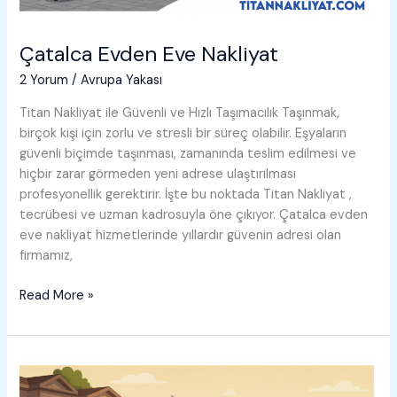
Çatalca Evden Eve Nakliyat
2 Yorum
/
Avrupa Yakası
Titan Nakliyat ile Güvenli ve Hızlı Taşımacılık Taşınmak,
birçok kişi için zorlu ve stresli bir süreç olabilir. Eşyaların
güvenli biçimde taşınması, zamanında teslim edilmesi ve
hiçbir zarar görmeden yeni adrese ulaştırılması
profesyonellik gerektirir. İşte bu noktada Titan Nakliyat ,
tecrübesi ve uzman kadrosuyla öne çıkıyor. Çatalca evden
eve nakliyat hizmetlerinde yıllardır güvenin adresi olan
firmamız,
Çatalca
Read More »
Evden
Eve
Nakliyat