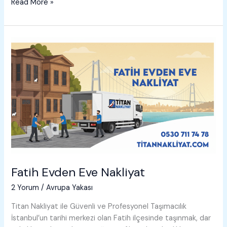
Gaziosmanpaşa
Read More »
Evden
Eve
Nakliyat
Fatih Evden Eve Nakliyat
2 Yorum
/
Avrupa Yakası
Titan Nakliyat ile Güvenli ve Profesyonel Taşımacılık
İstanbul’un tarihi merkezi olan Fatih ilçesinde taşınmak, dar