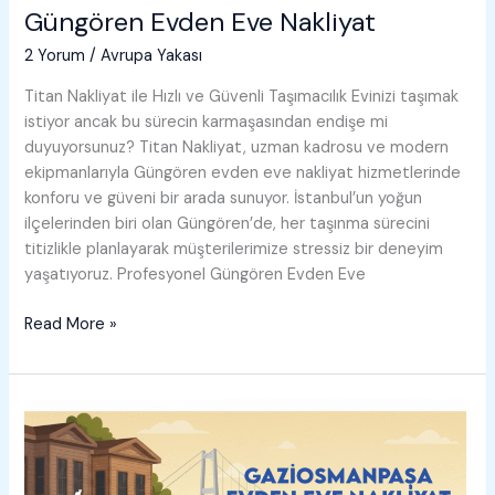
Güngören Evden Eve Nakliyat
2 Yorum
/
Avrupa Yakası
Titan Nakliyat ile Hızlı ve Güvenli Taşımacılık Evinizi taşımak
istiyor ancak bu sürecin karmaşasından endişe mi
duyuyorsunuz? Titan Nakliyat, uzman kadrosu ve modern
ekipmanlarıyla Güngören evden eve nakliyat hizmetlerinde
konforu ve güveni bir arada sunuyor. İstanbul’un yoğun
ilçelerinden biri olan Güngören’de, her taşınma sürecini
titizlikle planlayarak müşterilerimize stressiz bir deneyim
yaşatıyoruz. Profesyonel Güngören Evden Eve
Güngören
Read More »
Evden
Eve
Nakliyat