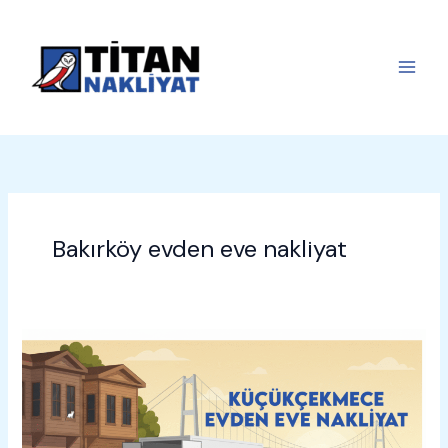
İçeriğe
atla
Bakırköy evden eve nakliyat