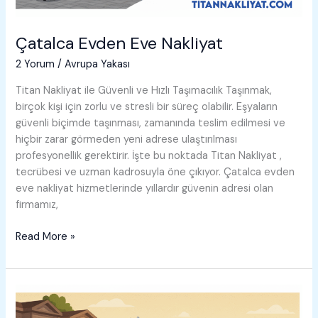
Çatalca Evden Eve Nakliyat
2 Yorum
/
Avrupa Yakası
Titan Nakliyat ile Güvenli ve Hızlı Taşımacılık Taşınmak,
birçok kişi için zorlu ve stresli bir süreç olabilir. Eşyaların
güvenli biçimde taşınması, zamanında teslim edilmesi ve
hiçbir zarar görmeden yeni adrese ulaştırılması
profesyonellik gerektirir. İşte bu noktada Titan Nakliyat ,
tecrübesi ve uzman kadrosuyla öne çıkıyor. Çatalca evden
eve nakliyat hizmetlerinde yıllardır güvenin adresi olan
firmamız,
Çatalca
Read More »
Evden
Eve
Nakliyat