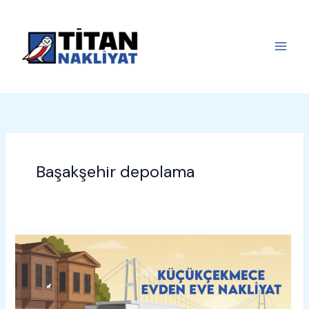
İçeriğe
atla
Başakşehir depolama