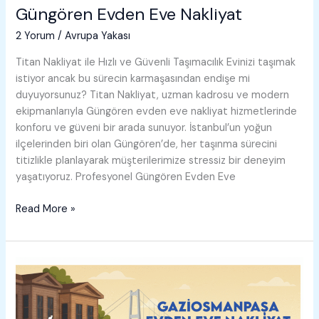
Güngören Evden Eve Nakliyat
2 Yorum
/
Avrupa Yakası
Titan Nakliyat ile Hızlı ve Güvenli Taşımacılık Evinizi taşımak
istiyor ancak bu sürecin karmaşasından endişe mi
duyuyorsunuz? Titan Nakliyat, uzman kadrosu ve modern
ekipmanlarıyla Güngören evden eve nakliyat hizmetlerinde
konforu ve güveni bir arada sunuyor. İstanbul’un yoğun
ilçelerinden biri olan Güngören’de, her taşınma sürecini
titizlikle planlayarak müşterilerimize stressiz bir deneyim
yaşatıyoruz. Profesyonel Güngören Evden Eve
Güngören
Read More »
Evden
Eve
Nakliyat