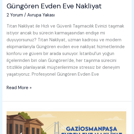
Güngören Evden Eve Nakliyat
2 Yorum
/
Avrupa Yakası
Titan Nakliyat ile Hızlı ve Güvenli Taşımacılık Evinizi taşımak
istiyor ancak bu sürecin karmaşasından endişe mi
duyuyorsunuz? Titan Nakliyat, uzman kadrosu ve modern
ekipmanlarıyla Güngören evden eve nakliyat hizmetlerinde
konforu ve güveni bir arada sunuyor. İstanbul’un yoğun
ilçelerinden biri olan Güngören’de, her taşınma sürecini
titizlikle planlayarak müşterilerimize stressiz bir deneyim
yaşatıyoruz. Profesyonel Güngören Evden Eve
Güngören
Read More »
Evden
Eve
Nakliyat