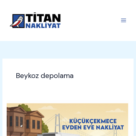
İçeriğe
atla
Beykoz depolama