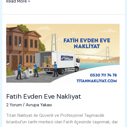
Gaziosmanpaşa
Read More »
Evden
Eve
Nakliyat
Fatih Evden Eve Nakliyat
2 Yorum
/
Avrupa Yakası
Titan Nakliyat ile Güvenli ve Profesyonel Taşımacılık
İstanbul’un tarihi merkezi olan Fatih ilçesinde taşınmak, dar