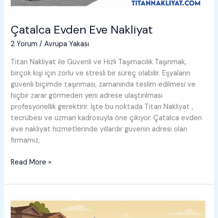
Çatalca Evden Eve Nakliyat
2 Yorum
/
Avrupa Yakası
Titan Nakliyat ile Güvenli ve Hızlı Taşımacılık Taşınmak,
birçok kişi için zorlu ve stresli bir süreç olabilir. Eşyaların
güvenli biçimde taşınması, zamanında teslim edilmesi ve
hiçbir zarar görmeden yeni adrese ulaştırılması
profesyonellik gerektirir. İşte bu noktada Titan Nakliyat ,
tecrübesi ve uzman kadrosuyla öne çıkıyor. Çatalca evden
eve nakliyat hizmetlerinde yıllardır güvenin adresi olan
firmamız,
Çatalca
Read More »
Evden
Eve
Nakliyat