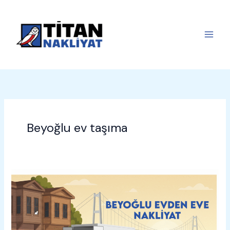
İçeriğe
atla
Beyoğlu ev taşıma