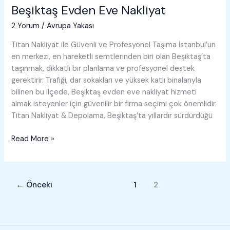
Beşiktaş Evden Eve Nakliyat
2 Yorum
/
Avrupa Yakası
Titan Nakliyat ile Güvenli ve Profesyonel Taşıma İstanbul’un
en merkezi, en hareketli semtlerinden biri olan Beşiktaş’ta
taşınmak, dikkatli bir planlama ve profesyonel destek
gerektirir. Trafiği, dar sokakları ve yüksek katlı binalarıyla
bilinen bu ilçede, Beşiktaş evden eve nakliyat hizmeti
almak isteyenler için güvenilir bir firma seçimi çok önemlidir.
Titan Nakliyat & Depolama, Beşiktaş’ta yıllardır sürdürdüğü
Beşiktaş
Read More »
Evden
Eve
Nakliyat
←
Önceki
1
2