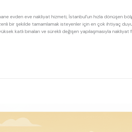
hane evden eve nakliyat hizmeti, İstanbul’un hızla dönüşen böl
zenli bir şekilde tamamlamak isteyenler için en çok ihtiyaç du
rı, yüksek katlı binaları ve sürekli değişen yapılaşmasıyla nakliy