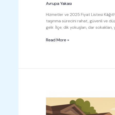
Avrupa Yakası
Hizmetler ve 2025 Fiyat Listesi Kâğıt
taşınma sürecini rahat, güvenli ve dü
gelir. İlçe; dik yokuşları, dar sokakla
Kâğıthane
Read More »
Evden
Eve
Nakliyat