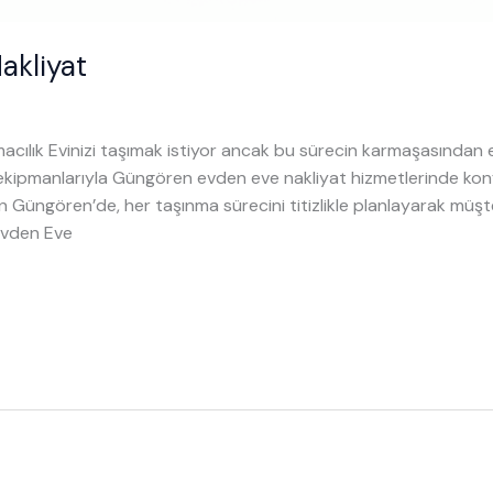
akliyat
aşımacılık Evinizi taşımak istiyor ancak bu sürecin karmaşasınd
kipmanlarıyla Güngören evden eve nakliyat hizmetlerinde konf
an Güngören’de, her taşınma sürecini titizlikle planlayarak müşt
Evden Eve