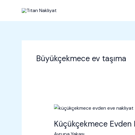
İçeriğe
atla
Büyükçekmece ev taşıma
Küçükçekmece Evden E
Avrupa Yakası