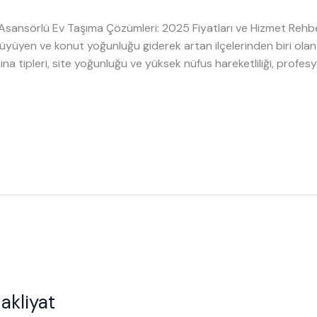
sansörlü Ev Taşıma Çözümleri: 2025 Fiyatları ve Hizmet Reh
la büyüyen ve konut yoğunluğu giderek artan ilçelerinden biri 
 bina tipleri, site yoğunluğu ve yüksek nüfus hareketliliği, profesyo
akliyat