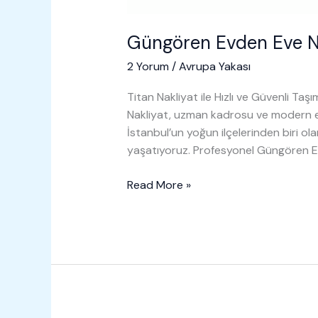
Güngören Evden Eve N
2 Yorum
/
Avrupa Yakası
Titan Nakliyat ile Hızlı ve Güvenli T
Nakliyat, uzman kadrosu ve modern e
İstanbul’un yoğun ilçelerinden biri ol
yaşatıyoruz. Profesyonel Güngören 
Güngören
Read More »
Evden
Eve
Nakliyat