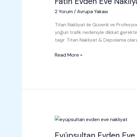
Fatih Evden Eve Nakliy
2 Yorum
/
Avrupa Yakası
Titan Nakliyat ile Güvenli ve Profesyon
yoğun trafik nedeniyle dikkat gerekt
taşır. Titan Nakliyat & Depolama olar
Fatih
Read More »
Evden
Eve
Nakliyat
Eyüpsultan Evden Eve 