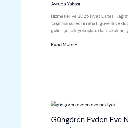
Avrupa Yakası
Hizmetler ve 2025 Fiyat Listesi Kâğıt
taşınma sürecini rahat, güvenli ve dü
gelir. İlçe; dik yokuşları, dar sokakla
Kâğıthane
Read More »
Evden
Eve
Nakliyat
Güngören Evden Eve N