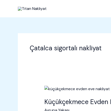
İçeriğe
atla
Çatalca sigortalı nakliyat
Küçükçekmece Evden E
Avrupa Yakası