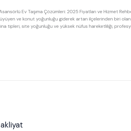
sansörlü Ev Taşıma Çözümleri: 2025 Fiyatları ve Hizmet Reh
la büyüyen ve konut yoğunluğu giderek artan ilçelerinden biri 
 bina tipleri, site yoğunluğu ve yüksek nüfus hareketliliği, profesyo
akliyat