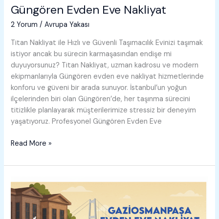
Güngören Evden Eve Nakliyat
2 Yorum
/
Avrupa Yakası
Titan Nakliyat ile Hızlı ve Güvenli Taşımacılık Evinizi taşımak
istiyor ancak bu sürecin karmaşasından endişe mi
duyuyorsunuz? Titan Nakliyat, uzman kadrosu ve modern
ekipmanlarıyla Güngören evden eve nakliyat hizmetlerinde
konforu ve güveni bir arada sunuyor. İstanbul’un yoğun
ilçelerinden biri olan Güngören’de, her taşınma sürecini
titizlikle planlayarak müşterilerimize stressiz bir deneyim
yaşatıyoruz. Profesyonel Güngören Evden Eve
Güngören
Read More »
Evden
Eve
Nakliyat