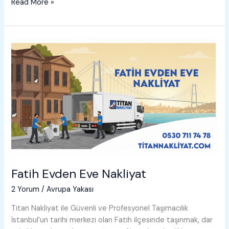
Gaziosmanpaşa
Read More »
Evden
Eve
Nakliyat
Fatih Evden Eve Nakliyat
2 Yorum
/
Avrupa Yakası
Titan Nakliyat ile Güvenli ve Profesyonel Taşımacılık
İstanbul’un tarihi merkezi olan Fatih ilçesinde taşınmak, dar