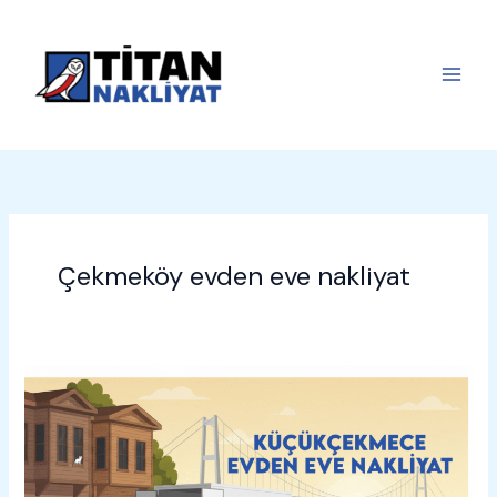
İçeriğe
atla
Çekmeköy evden eve nakliyat