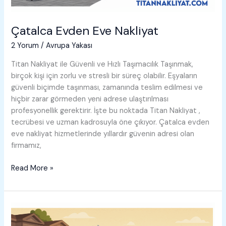
Çatalca Evden Eve Nakliyat
2 Yorum
/
Avrupa Yakası
Titan Nakliyat ile Güvenli ve Hızlı Taşımacılık Taşınmak,
birçok kişi için zorlu ve stresli bir süreç olabilir. Eşyaların
güvenli biçimde taşınması, zamanında teslim edilmesi ve
hiçbir zarar görmeden yeni adrese ulaştırılması
profesyonellik gerektirir. İşte bu noktada Titan Nakliyat ,
tecrübesi ve uzman kadrosuyla öne çıkıyor. Çatalca evden
eve nakliyat hizmetlerinde yıllardır güvenin adresi olan
firmamız,
Çatalca
Read More »
Evden
Eve
Nakliyat