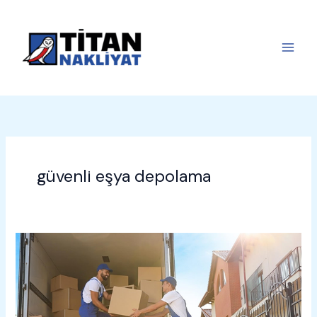
İçeriğe
atla
güvenli eşya depolama