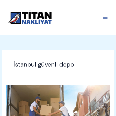
İçeriğe
atla
İstanbul güvenli depo