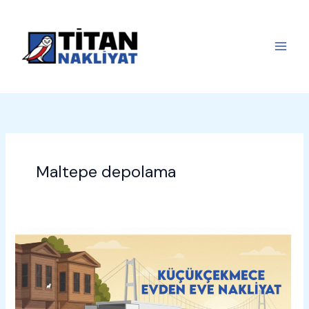
İçeriğe
atla
Maltepe depolama