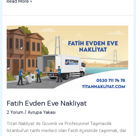
Gaziosmanpaşa
Read More »
Evden
Eve
Nakliyat
Fatih Evden Eve Nakliyat
2 Yorum
/
Avrupa Yakası
Titan Nakliyat ile Güvenli ve Profesyonel Taşımacılık
İstanbul’un tarihi merkezi olan Fatih ilçesinde taşınmak, dar