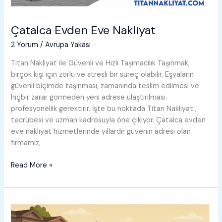
Çatalca Evden Eve Nakliyat
2 Yorum
/
Avrupa Yakası
Titan Nakliyat ile Güvenli ve Hızlı Taşımacılık Taşınmak,
birçok kişi için zorlu ve stresli bir süreç olabilir. Eşyaların
güvenli biçimde taşınması, zamanında teslim edilmesi ve
hiçbir zarar görmeden yeni adrese ulaştırılması
profesyonellik gerektirir. İşte bu noktada Titan Nakliyat ,
tecrübesi ve uzman kadrosuyla öne çıkıyor. Çatalca evden
eve nakliyat hizmetlerinde yıllardır güvenin adresi olan
firmamız,
Çatalca
Read More »
Evden
Eve
Nakliyat