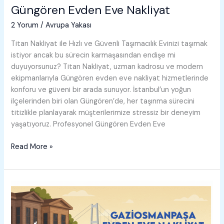
Güngören Evden Eve Nakliyat
2 Yorum
/
Avrupa Yakası
Titan Nakliyat ile Hızlı ve Güvenli Taşımacılık Evinizi taşımak
istiyor ancak bu sürecin karmaşasından endişe mi
duyuyorsunuz? Titan Nakliyat, uzman kadrosu ve modern
ekipmanlarıyla Güngören evden eve nakliyat hizmetlerinde
konforu ve güveni bir arada sunuyor. İstanbul’un yoğun
ilçelerinden biri olan Güngören’de, her taşınma sürecini
titizlikle planlayarak müşterilerimize stressiz bir deneyim
yaşatıyoruz. Profesyonel Güngören Evden Eve
Güngören
Read More »
Evden
Eve
Nakliyat