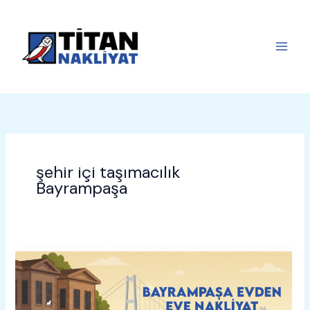
İçeriğe
atla
şehir içi taşımacılık
Bayrampaşa