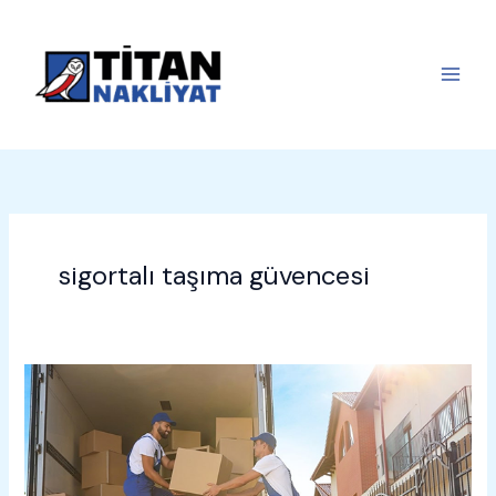
İçeriğe
atla
sigortalı taşıma güvencesi