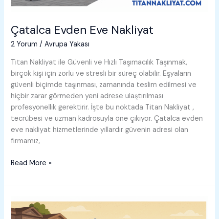
Çatalca Evden Eve Nakliyat
2 Yorum
/
Avrupa Yakası
Titan Nakliyat ile Güvenli ve Hızlı Taşımacılık Taşınmak,
birçok kişi için zorlu ve stresli bir süreç olabilir. Eşyaların
güvenli biçimde taşınması, zamanında teslim edilmesi ve
hiçbir zarar görmeden yeni adrese ulaştırılması
profesyonellik gerektirir. İşte bu noktada Titan Nakliyat ,
tecrübesi ve uzman kadrosuyla öne çıkıyor. Çatalca evden
eve nakliyat hizmetlerinde yıllardır güvenin adresi olan
firmamız,
Çatalca
Read More »
Evden
Eve
Nakliyat