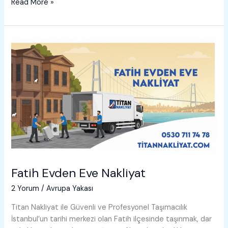
Gaziosmanpaşa
Read More »
Evden
Eve
Nakliyat
Fatih Evden Eve Nakliyat
2 Yorum
/
Avrupa Yakası
Titan Nakliyat ile Güvenli ve Profesyonel Taşımacılık
İstanbul’un tarihi merkezi olan Fatih ilçesinde taşınmak, dar