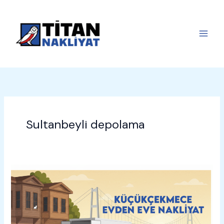
İçeriğe
atla
Sultanbeyli depolama