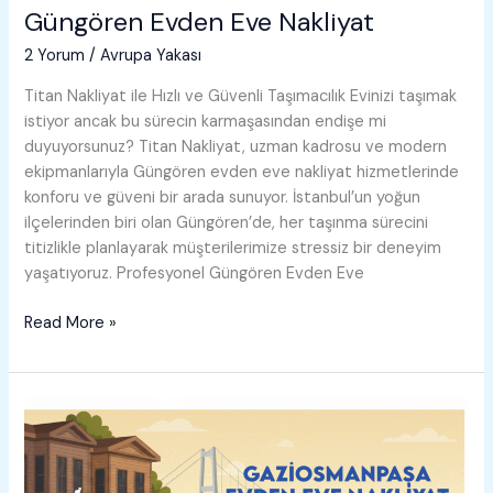
Güngören Evden Eve Nakliyat
2 Yorum
/
Avrupa Yakası
Titan Nakliyat ile Hızlı ve Güvenli Taşımacılık Evinizi taşımak
istiyor ancak bu sürecin karmaşasından endişe mi
duyuyorsunuz? Titan Nakliyat, uzman kadrosu ve modern
ekipmanlarıyla Güngören evden eve nakliyat hizmetlerinde
konforu ve güveni bir arada sunuyor. İstanbul’un yoğun
ilçelerinden biri olan Güngören’de, her taşınma sürecini
titizlikle planlayarak müşterilerimize stressiz bir deneyim
yaşatıyoruz. Profesyonel Güngören Evden Eve
Güngören
Read More »
Evden
Eve
Nakliyat