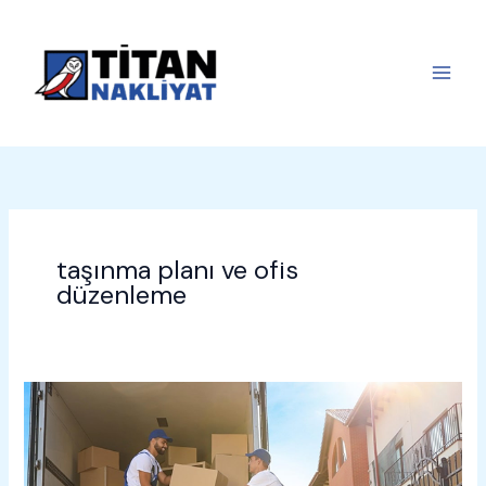
İçeriğe
atla
taşınma planı ve ofis
düzenleme