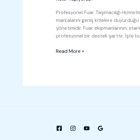
Profesyonel Fuar Taşımacılığı Hizmetler
markalarını geniş kitlelere duyurduğu e
yönetimidir. Fuar ekipmanlarının, stan
profesyonel bir destek şarttır. İşte b
Fuar
Read More »
Taşımacılığı