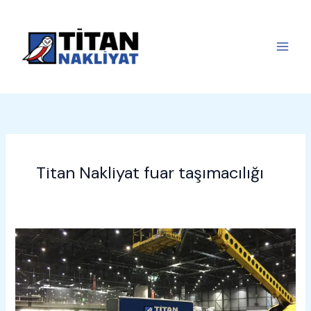
İçeriğe
atla
Titan Nakliyat fuar taşımacılığı